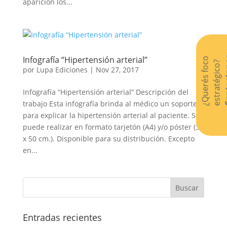
aparición los...
Cont
Infografía “Hipertensión arterial”
¿
Q
u
e
r
é
s
f
o
c
o
e
s
t
r
a
t
é
g
i
c
o
?
por
Lupa Ediciones
|
Nov 27, 2017
Infografía “Hipertensión arterial” Descripción del
trabajo Esta infografía brinda al médico un soporte
para explicar la hipertensión arterial al paciente. Se
puede realizar en formato tarjetón (A4) y/o póster (30
x 50 cm.). Disponible para su distribución. Excepto
en...
Entradas recientes