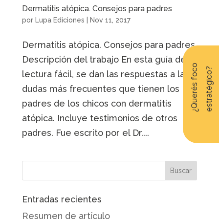
Dermatitis atópica. Consejos para padres
por
Lupa Ediciones
|
Nov 11, 2017
Dermatitis atópica. Consejos para padres
Descripción del trabajo En esta guía de
¿
Q
u
e
r
é
s
f
o
c
o
e
s
t
r
a
t
é
g
i
c
o
?
lectura fácil, se dan las respuestas a las
dudas más frecuentes que tienen los
padres de los chicos con dermatitis
atópica. Incluye testimonios de otros
padres. Fue escrito por el Dr....
Entradas recientes
Resumen de artículo